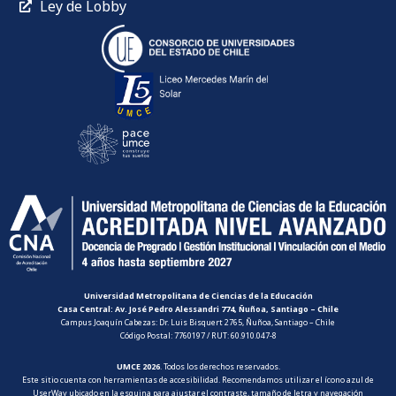
Ley de Lobby
Universidad Metropolitana de Ciencias de la Educación
Casa Central: Av. José Pedro Alessandri 774, Ñuñoa, Santiago – Chile
Campus Joaquín Cabezas: Dr. Luis Bisquert 2765, Ñuñoa, Santiago – Chile
Código Postal: 7760197 / RUT: 60.910.047-8
UMCE 2026
. Todos los derechos reservados.
Este sitio cuenta con herramientas de accesibilidad. Recomendamos utilizar el ícono azul de
UserWay ubicado en la esquina para ajustar el contraste, tamaño de letra y navegación