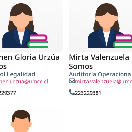
en Gloria Urzúa
Mirta Valenzuela
os
Somos
ol Legalidad
Auditoría Operacional 
men.urzua@umce.cl
mirta.valenzuela@umc
229377
223229381