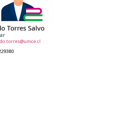
o Torres Salvo
ar ​
do.torres@umce.cl
229380