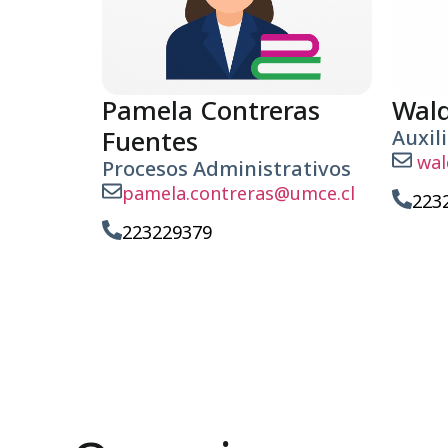
Pamela Contreras
Wald
Fuentes
Auxili
wal
Procesos Administrativos
pamela.contreras@umce.cl
223
223229379