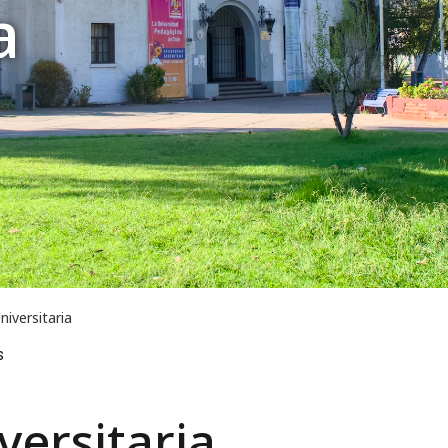
a
niversitaria
s
versitaria