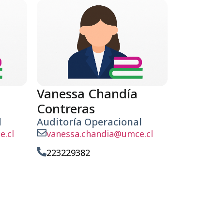
Vanessa Chandía
Contreras
​
Auditoría Operacional ​
e.cl
vanessa.chandia@umce.cl
223229382