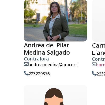
Andrea del Pilar
Carm
Medina Salgado
Llan
Contralora
Contr
andrea.medina@umce.cl
car
223229376
223