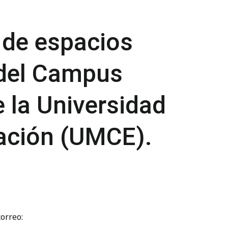
 de espacios
r del Campus
 la Universidad
cación (UMCE).
orreo: