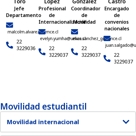
Toro
López
González
Castro
Jefe
Profesional
Coordinador
Encargado
Departamento
de
de
de
Internacionalización
Movilidad
convenios
nacionales
malcolm.alvarez@umce.cl
evelyn.yumha@umce.cl
elias.sanchez_g@umce.cl
22
juan.salgado@u
3229036
22
22
3229037
3229037
22
3229037
Movilidad estudiantil
Movilidad internacional