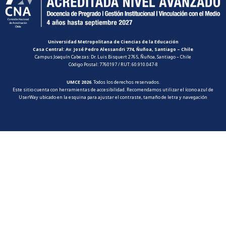
Universidad Metropolitana de Ciencias de la Educación
Casa Central: Av. José Pedro Alessandri 774, Ñuñoa, Santiago – Chile
Campus Joaquín Cabezas: Dr. Luis Bisquert 2765, Ñuñoa, Santiago – Chile
Código Postal: 7760197 / RUT: 60.910.047-8
UMCE 2026
. Todos los derechos reservados.
Este sitio cuenta con herramientas de accesibilidad. Recomendamos utilizar el ícono azul de
UserWay ubicado en la esquina para ajustar el contraste, tamaño de letra y navegación