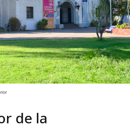
rior
r de la