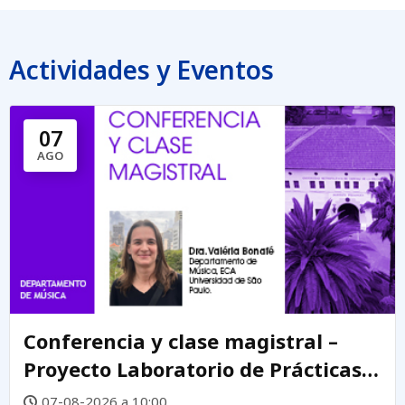
Actividades y Eventos
07
AGO
Conferencia y clase magistral –
Proyecto Laboratorio de Prácticas
Creativas DEMUS
07-08-2026 a 10:00