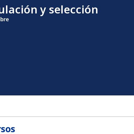
ulación y selección
mbre
rsos