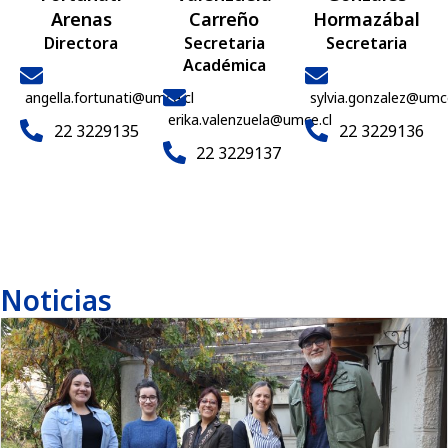
Carreño
Hormazábal
Arenas
Secretaria
Secretaria
Directora
Académica
sylvia.gonzalez@umce
angella.fortunati@umce.cl
erika.valenzuela@umce.cl
22 3229136
22 3229135
22 3229137
Noticias