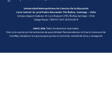
Universidad Metropolitana de Ciencias de la Educación
Casa Central: Av. José Pedro Alessandri 774, Ñuñoa, Santiago – Chile
Campus Joaquín Cabezas: Dr. Luis Bisquert 2765, Ñuñoa, Santiago – Chile
Código Postal: 7760197 / RUT: 60.910.047-8
UMCE 2026
. Todos los derechos reservados.
Este sitio cuenta con herramientas de accesibilidad. Recomendamos utilizar el ícono azul de
UserWay ubicado en la esquina para ajustar el contraste, tamaño de letra y navegación