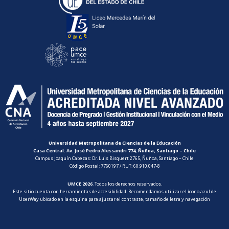
Universidad Metropolitana de Ciencias de la Educación
Casa Central: Av. José Pedro Alessandri 774, Ñuñoa, Santiago – Chile
Campus Joaquín Cabezas: Dr. Luis Bisquert 2765, Ñuñoa, Santiago – Chile
Código Postal: 7760197 / RUT: 60.910.047-8
UMCE 2026
. Todos los derechos reservados.
Este sitio cuenta con herramientas de accesibilidad. Recomendamos utilizar el ícono azul de
UserWay ubicado en la esquina para ajustar el contraste, tamaño de letra y navegación