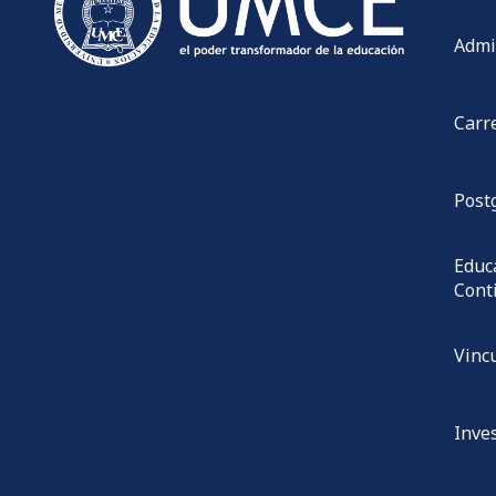
Admi
Carr
Post
Educ
Cont
Vinc
Inve