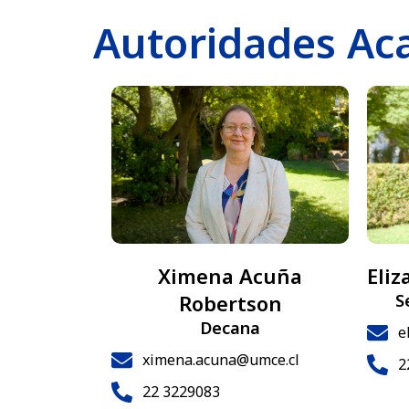
Autoridades Ac
Eliz
Ximena Acuña
S
Robertson
Decana
e
ximena.acuna@umce.cl
2
22 3229083