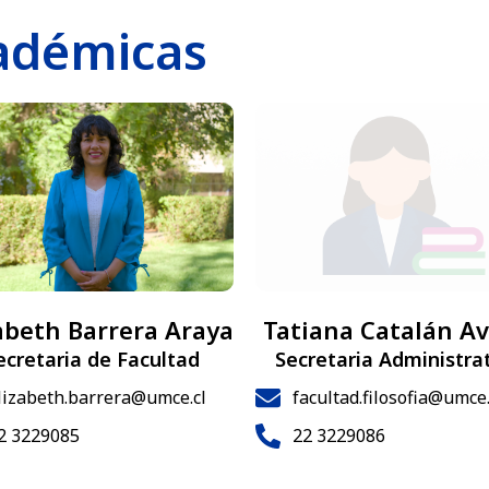
adémicas
abeth Barrera Araya
Tatiana Catalán Av
ecretaria de Facultad
Secretaria Administra
lizabeth.barrera@umce.cl
facultad.filosofia@umce.
2 3229085
22 3229086