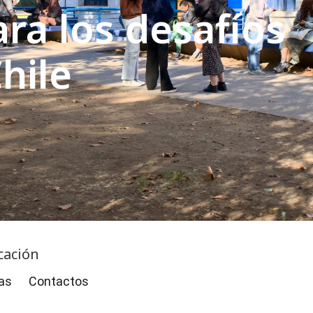
ra los desafíos
hile
cación
as
Contactos