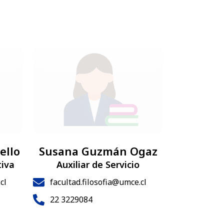
ello
Susana Guzmán Ogaz
tiva
Auxiliar de Servicio
cl
facultad.filosofia@umce.cl
22 3229084