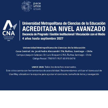
Universidad Metropolitana de Ciencias de la Educación
Casa Central: Av. José Pedro Alessandri 774, Ñuñoa, Santiago – Chile
Campus Joaquín Cabezas: Dr. Luis Bisquert 2765, Ñuñoa, Santiago – Chile
Código Postal: 7760197 / RUT: 60.910.047-8
UMCE 2026
. Todos los derechos reservados.
Este sitio cuenta con herramientas de accesibilidad. Recomendamos utilizar el ícono azul de
UserWay ubicado en la esquina para ajustar el contraste, tamaño de letra y navegación