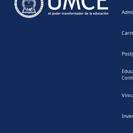
Admi
Carr
Post
Educ
Cont
Vinc
Inve