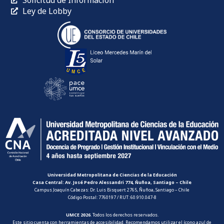
Ley de Lobby
Universidad Metropolitana de Ciencias de la Educación
Casa Central: Av. José Pedro Alessandri 774, Ñuñoa, Santiago – Chile
Campus Joaquín Cabezas: Dr. Luis Bisquert 2765, Ñuñoa, Santiago – Chile
Código Postal: 7760197 / RUT: 60.910.047-8
UMCE 2026
. Todos los derechos reservados.
Este sitio cuenta con herramientas de accesibilidad. Recomendamos utilizar el ícono azul de