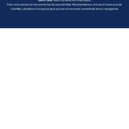
UMCE 2026
. Todos los derechos reservados.
Este sitio cuenta con herramientas de accesibilidad. Recomendamos utilizar el ícono azul de
UserWay ubicado en la esquina para ajustar el contraste, tamaño de letra y navegación