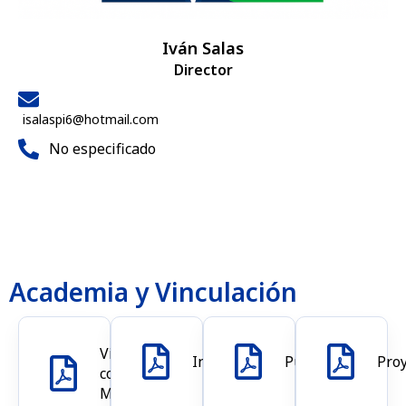
Iván Salas
Director
isalaspi6@hotmail.com
No especificado
Academia y Vinculación
Vinculación
Investigación
Publicaciones
Pro
con el
Medio