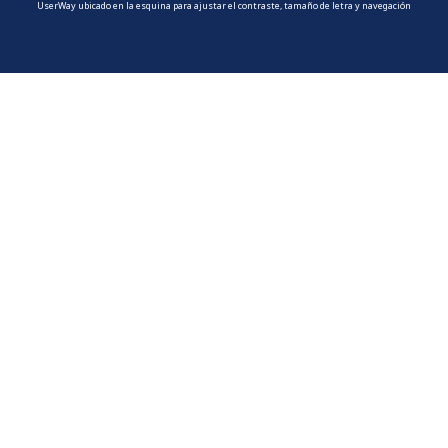
UserWay ubicado en la esquina para ajustar el contraste, tamaño de letra y navegación