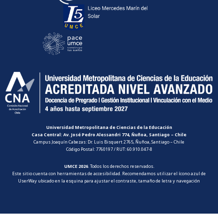
Universidad Metropolitana de Ciencias de la Educación
Casa Central: Av. José Pedro Alessandri 774, Ñuñoa, Santiago – Chile
Campus Joaquín Cabezas: Dr. Luis Bisquert 2765, Ñuñoa, Santiago – Chile
Código Postal: 7760197 / RUT: 60.910.047-8
UMCE 2026
. Todos los derechos reservados.
Este sitio cuenta con herramientas de accesibilidad. Recomendamos utilizar el ícono azul de
UserWay ubicado en la esquina para ajustar el contraste, tamaño de letra y navegación