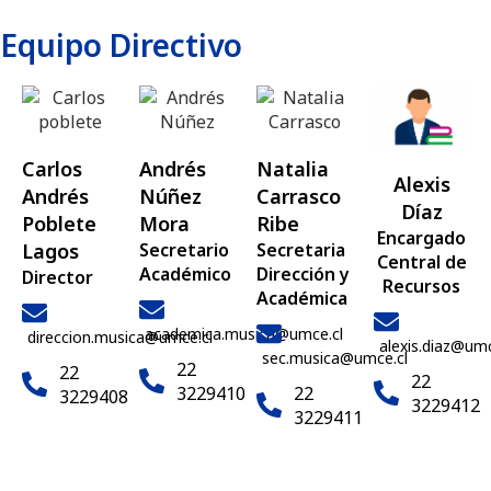
Equipo Directivo
Carlos
Andrés
Natalia
Alexis
Andrés
Núñez
Carrasco
Díaz
Poblete
Mora
Ribe
Encargado
Lagos
Secretario
Secretaria
Central de
Académico
Dirección y
Director
Recursos
Académica
academica.musica@umce.cl
direccion.musica@umce.cl
alexis.diaz@umc
sec.musica@umce.cl
22
22
22
3229410
22
3229408
3229412
3229411