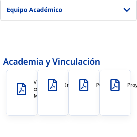
Equipo Académico​
Academia y Vinculación
Vinculación
Investigación
Publicaciones
Pro
con el
Medio