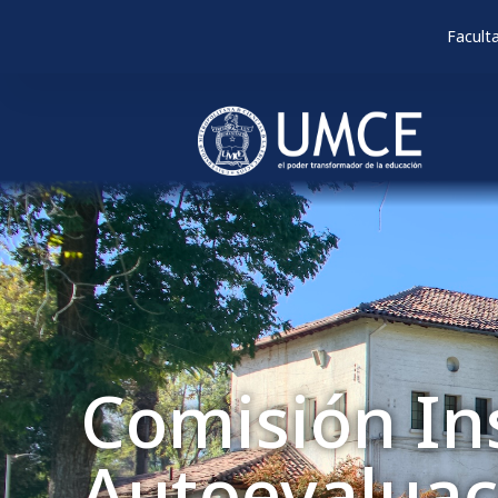
Facult
Comisión Ins
Autoevaluac