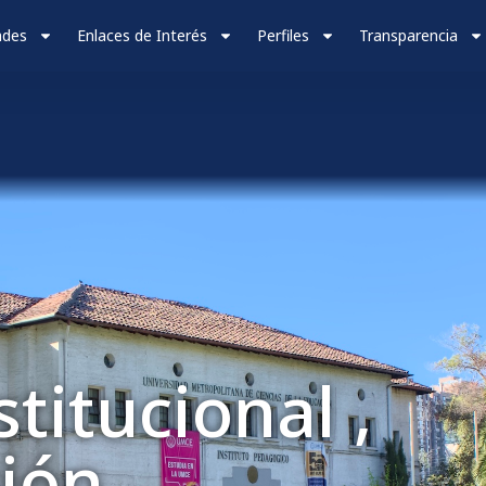
ades
Enlaces de Interés
Perfiles
Transparencia
titucional ,
ión,