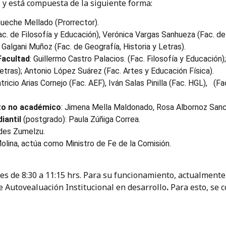
 y está compuesta de la siguiente forma:
hueche Mellado (Prorrector).
Fac. de Filosofía y Educación), Verónica Vargas Sanhueza (Fac. de
 Galgani Muñoz (Fac. de Geografía, Historia y Letras).
Facultad
: Guillermo Castro Palacios. (Fac. Filosofía y Educació
Letras); Antonio López Suárez (Fac. Artes y Educación Física).
atricio Arias Cornejo (Fac. AEF), Iván Salas Pinilla (Fac. HGL), (F
to no académico
: Jimena Mella Maldonado, Rosa Albornoz San
iantil
(postgrado): Paula Zúñiga Correa.
udes Zumelzu.
Molina, actúa como Ministro de Fe de la Comisión.
es de 8:30 a 11:15 hrs. Para su funcionamiento, actualment
e Autovealuación Institucional en desarrollo
.
Para esto, se 