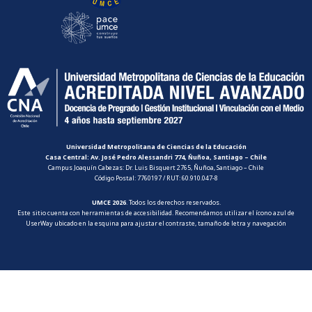
Universidad Metropolitana de Ciencias de la Educación
Casa Central: Av. José Pedro Alessandri 774, Ñuñoa, Santiago – Chile
Campus Joaquín Cabezas: Dr. Luis Bisquert 2765, Ñuñoa, Santiago – Chile
Código Postal: 7760197 / RUT: 60.910.047-8
UMCE 2026
. Todos los derechos reservados.
Este sitio cuenta con herramientas de accesibilidad. Recomendamos utilizar el ícono azul de
UserWay ubicado en la esquina para ajustar el contraste, tamaño de letra y navegación