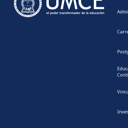
Admi
Carr
Post
Educ
Cont
Vinc
Inve