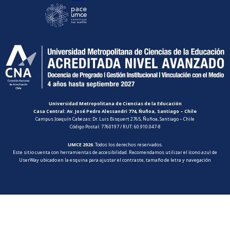
Universidad Metropolitana de Ciencias de la Educación
Casa Central: Av. José Pedro Alessandri 774, Ñuñoa, Santiago – Chile
Campus Joaquín Cabezas: Dr. Luis Bisquert 2765, Ñuñoa, Santiago – Chile
Código Postal: 7760197 / RUT: 60.910.047-8
UMCE 2026
. Todos los derechos reservados.
Este sitio cuenta con herramientas de accesibilidad. Recomendamos utilizar el ícono azul de
UserWay ubicado en la esquina para ajustar el contraste, tamaño de letra y navegación