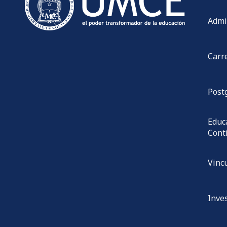
Admi
Carr
Post
Educ
Cont
Vinc
Inve