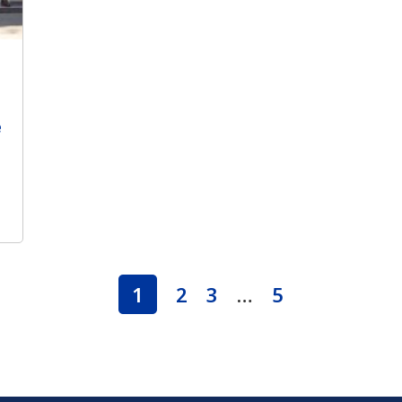
e
1
2
3
…
5