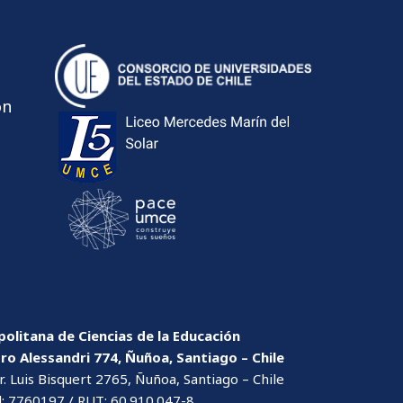
ón
olitana de Ciencias de la Educación
dro Alessandri 774, Ñuñoa, Santiago – Chile
. Luis Bisquert 2765, Ñuñoa, Santiago – Chile
l: 7760197 / RUT: 60.910.047-8