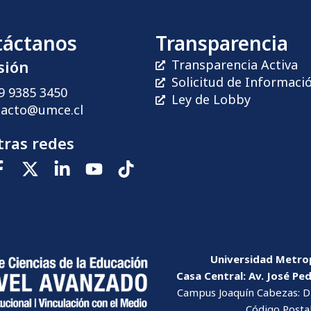
táctanos
Transparencia
sión
Transparencia Activa
Solicitud de Informaci
9 9385 3450
Ley de Lobby
tacto@umce.cl
ras redes
Universidad Metrop
Casa Central: Av. José Pe
Campus Joaquín Cabezas: Dr
Código Posta