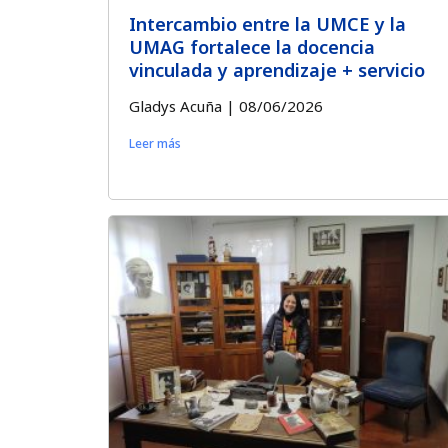
Intercambio entre la UMCE y la
UMAG fortalece la docencia
vinculada y aprendizaje + servicio
Gladys Acuña
08/06/2026
Leer más