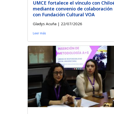
UMCE fortalece el vínculo con Chilo
mediante convenio de colaboración
con Fundación Cultural VOA
Gladys Acuña
22/07/2026
Leer más