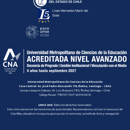
Universidad Metropolitana de Ciencias de la Educación
Casa Central: Av. José Pedro Alessandri 774, Ñuñoa, Santiago – Chile
Campus Joaquín Cabezas: Dr. Luis Bisquert 2765, Ñuñoa, Santiago – Chile
Código Postal: 7760197 / RUT: 60.910.047-8
UMCE 2026
. Todos los derechos reservados.
Este sitio cuenta con herramientas de accesibilidad. Recomendamos utilizar el ícono azul de
UserWay ubicado en la esquina para ajustar el contraste, tamaño de letra y navegación