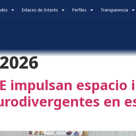
ades
Enlaces de Interés
Perfiles
Transparencia
2026
 impulsan espacio i
urodivergentes en e