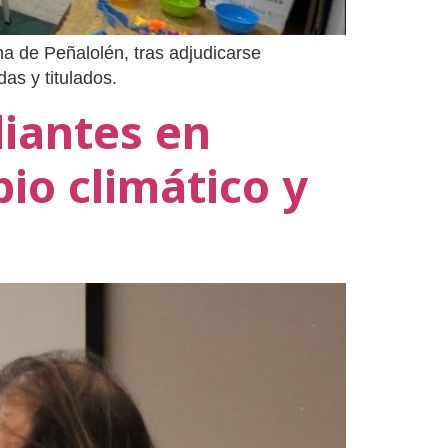
a de Peñalolén, tras adjudicarse
as y titulados.
diantes en
io climático y