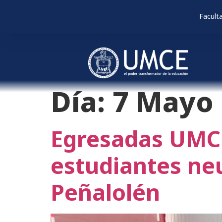
Facult
Día:
7 Mayo 
Egresadas UMCE
estudiantes ne
Peñalolén