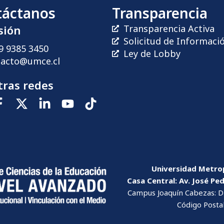
táctanos
Transparencia
sión
Transparencia Activa
Solicitud de Informaci
9 9385 3450
Ley de Lobby
tacto@umce.cl
ras redes
Universidad Metrop
Casa Central: Av. José Pe
Campus Joaquín Cabezas: Dr
Código Posta