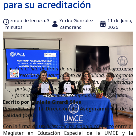
para su acreditación
Tiempo de lectura:‎ 3
Yerko González
11 de Junio,
minutos
Zamorano
2026
Con el hito de firma de un protocolo de trabajo con la
Dirección de Aseguramiento de la Calidad, el programa
inició su proceso de autoevaluación, una instancia
participativa orientada a fortalecer su proyecto
formativo y consolidar su compromiso con la calidad.
Escrito por Daniella Girardi Silva
Periodista de la Dirección de Aseguramiento de la
Calidad (DAC)
Con la firma de un protocolo de trabajo conjunto entre el
Magíster en Educación Especial de la UMCE y la