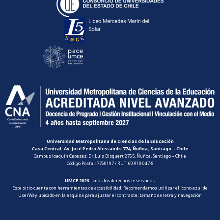
Universidad Metropolitana de Ciencias de la Educación
Casa Central: Av. José Pedro Alessandri 774, Ñuñoa, Santiago – Chile
Campus Joaquín Cabezas: Dr. Luis Bisquert 2765, Ñuñoa, Santiago – Chile
Código Postal: 7760197 / RUT: 60.910.047-8
UMCE 2026
. Todos los derechos reservados.
Este sitio cuenta con herramientas de accesibilidad. Recomendamos utilizar el ícono azul de
UserWay ubicado en la esquina para ajustar el contraste, tamaño de letra y navegación