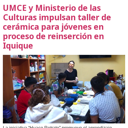
UMCE y Ministerio de las
Culturas impulsan taller de
cerámica para jóvenes en
proceso de reinserción en
Iquique
La iniciativa “Huaco Retrato” promueve el aprendizaje