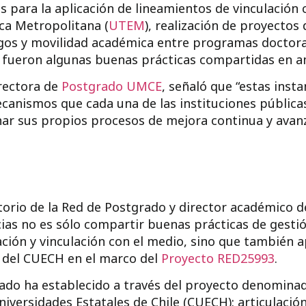
s para la aplicación de lineamientos de vinculación
ca Metropolitana (
UTEM
), realización de proyectos
gos y
movilidad académica entre programas doctoral
, fueron algunas buenas prácticas compartidas en a
irectora de
Postgrado UMCE
, señaló que “estas ins
canismos que cada una de las instituciones públicas 
nar sus propios procesos de mejora continua y avan
ctorio de la Red de Postgrado y director académico 
cias no es sólo compartir buenas prácticas de gestión
ación y vinculación con el medio, sino que también
 del CUECH en el marco del
Proyecto RED25993
.
rado ha establecido a través del proyecto denominad
niversidades Estatales de Chile (CUECH): articulació