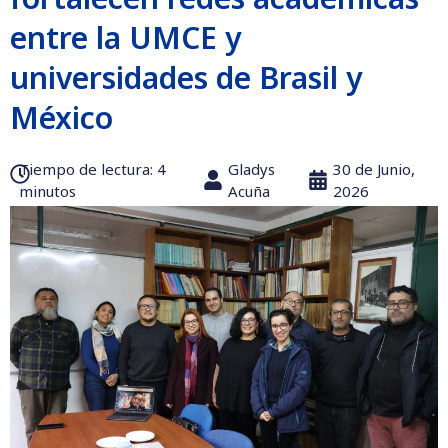
entre la UMCE y
universidades de Brasil y
México
Tiempo de lectura:‎ 4
Gladys
30 de Junio,
minutos
Acuña
2026