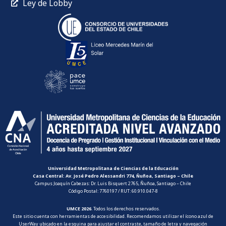
Ley de Lobby
Universidad Metropolitana de Ciencias de la Educación
Casa Central: Av. José Pedro Alessandri 774, Ñuñoa, Santiago – Chile
Campus Joaquín Cabezas: Dr. Luis Bisquert 2765, Ñuñoa, Santiago – Chile
Código Postal: 7760197 / RUT: 60.910.047-8
UMCE 2026
. Todos los derechos reservados.
Este sitio cuenta con herramientas de accesibilidad. Recomendamos utilizar el ícono azul de
UserWay ubicado en la esquina para ajustar el contraste, tamaño de letra y navegación