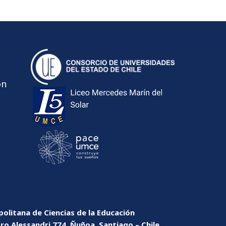
ón
olitana de Ciencias de la Educación
dro Alessandri 774, Ñuñoa, Santiago – Chile