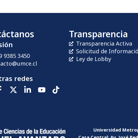
táctanos
Transparencia
sión
Transparencia Activa
Solicitud de Informaci
9 9385 3450
Ley de Lobby
tacto@umce.cl
ras redes
Universidad Metrop
Casa Central: Av. José Pe