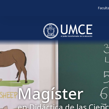
Facult
Magíster
en Didáctica de las Cien