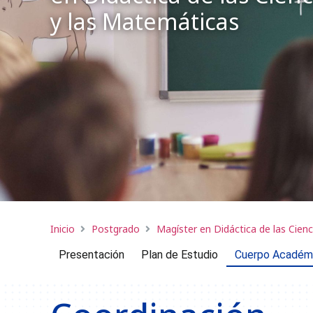
y las Matemáticas
Inicio
Postgrado
Magíster en Didáctica de las Cien
Presentación
Plan de Estudio
Cuerpo Académ