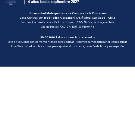
Universidad Metropolitana de Ciencias de la Educación
Casa Central: Av. José Pedro Alessandri 774, Ñuñoa, Santiago – Chile
Campus Joaquín Cabezas: Dr. Luis Bisquert 2765, Ñuñoa, Santiago – Chile
Código Postal: 7760197 / RUT: 60.910.047-8
UMCE 2026
. Todos los derechos reservados.
Este sitio cuenta con herramientas de accesibilidad. Recomendamos utilizar el ícono azul de
UserWay ubicado en la esquina para ajustar el contraste, tamaño de letra y navegación