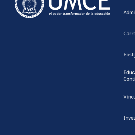
Admi
Carr
Post
Educ
Cont
Vinc
Inve