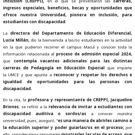
Inclusión (CREPPI),
en el que se presentaron las
carreras,
ingresos especiales, beneficios, becas y oportunidades que
ofrece nuestra Universidad, pionera en inclusión, para
estudiantes con discapacidad
.
La
directora del Departamento de Educación Diferencial,
Lucía Millán,
dio la bienvenida a las/os estudiantes en la actividad
en la que pudieron recorrer el campus Macul y conocer toda la
información relacionada al
proceso de admisión especial 2024,
que
contempla vacantes adicionales para las distintas
carreras de Pedagogía en Educación Especial
que imparte
la UMCE y que apunta a
reconocer y respetar los derechos e
igualdad de oportunidades para las personas con
discapacidad.
En la cita
,
la
profesora y representante de CREPPI, Jacqueline
Briones
, se refirió a la
relevancia de invitar a estudiantes con
discapacidad auditiva o sordos/as
a conocer nuestra
universidad, pues, aseguró, “
es una manera de abrirles camino a
la educación superior y poder guiarlas/os en el proceso;
por
ello, consideramos importante
mostrarles las vías de acceso, que