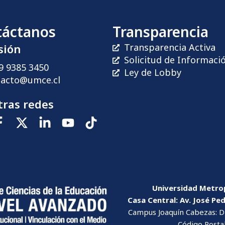
táctanos
Transparencia
sión
Transparencia Activa
Solicitud de Informaci
9 9385 3450
Ley de Lobby
tacto@umce.cl
ras redes
Universidad Metrop
Casa Central: Av. José Pe
Campus Joaquín Cabezas: Dr
Código Posta