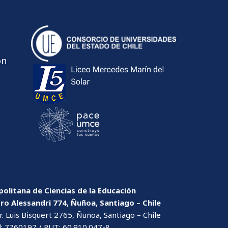
ón
olitana de Ciencias de la Educación
dro Alessandri 774, Ñuñoa, Santiago – Chile
. Luis Bisquert 2765, Ñuñoa, Santiago – Chile
l: 7760197 / RUT: 60.910.047-8