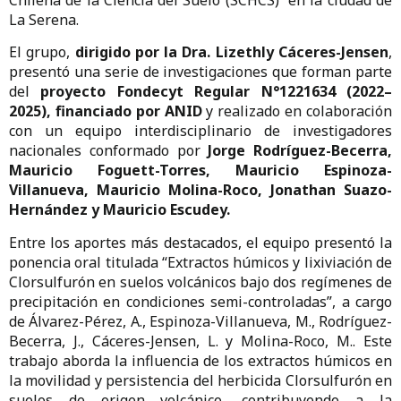
La Serena.
El grupo,
dirigido por la Dra. Lizethly Cáceres-Jensen
,
presentó una serie de investigaciones que forman parte
del
proyecto Fondecyt Regular N°1221634 (2022–
2025), financiado por ANID
y realizado en colaboración
con un equipo interdisciplinario de investigadores
nacionales conformado por
Jorge Rodríguez-Becerra,
Mauricio Foguett-Torres, Mauricio Espinoza-
Villanueva, Mauricio Molina-Roco, Jonathan Suazo-
Hernández y Mauricio Escudey.
Entre los aportes más destacados, el equipo presentó la
ponencia oral titulada “Extractos húmicos y lixiviación de
Clorsulfurón en suelos volcánicos bajo dos regímenes de
precipitación en condiciones semi-controladas”, a cargo
de Álvarez-Pérez, A., Espinoza-Villanueva, M., Rodríguez-
Becerra, J., Cáceres-Jensen, L. y Molina-Roco, M.. Este
trabajo aborda la influencia de los extractos húmicos en
la movilidad y persistencia del herbicida Clorsulfurón en
suelos de origen volcánico, contribuyendo a la