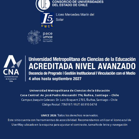
Universidad Metropolitana de Ciencias de la Educación
Casa Central: Av. José Pedro Alessandri 774, Ñuñoa, Santiago – Chile
Campus Joaquín Cabezas: Dr. Luis Bisquert 2765, Ñuñoa, Santiago – Chile
Código Postal: 7760197 / RUT: 60.910.047-8
UMCE 2026
. Todos los derechos reservados.
Este sitio cuenta con herramientas de accesibilidad. Recomendamos utilizar el ícono azul de
UserWay ubicado en la esquina para ajustar el contraste, tamaño de letra y navegación