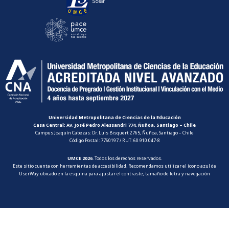
Universidad Metropolitana de Ciencias de la Educación
Casa Central: Av. José Pedro Alessandri 774, Ñuñoa, Santiago – Chile
Campus Joaquín Cabezas: Dr. Luis Bisquert 2765, Ñuñoa, Santiago – Chile
Código Postal: 7760197 / RUT: 60.910.047-8
UMCE 2026
. Todos los derechos reservados.
Este sitio cuenta con herramientas de accesibilidad. Recomendamos utilizar el ícono azul de
UserWay ubicado en la esquina para ajustar el contraste, tamaño de letra y navegación