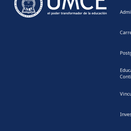
Admi
Carr
Post
Educ
Cont
Vinc
Inve