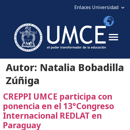
Autor:
Natalia Bobadilla
Zúñiga
CREPPI UMCE participa con
ponencia en el 13°Congreso
Internacional REDLAT en
Paraguay