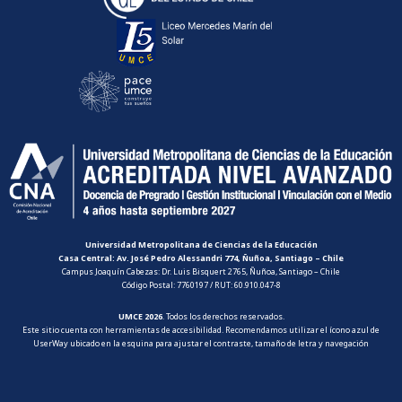
Universidad Metropolitana de Ciencias de la Educación
Casa Central: Av. José Pedro Alessandri 774, Ñuñoa, Santiago – Chile
Campus Joaquín Cabezas: Dr. Luis Bisquert 2765, Ñuñoa, Santiago – Chile
Código Postal: 7760197 / RUT: 60.910.047-8
UMCE 2026
. Todos los derechos reservados.
Este sitio cuenta con herramientas de accesibilidad. Recomendamos utilizar el ícono azul de
UserWay ubicado en la esquina para ajustar el contraste, tamaño de letra y navegación