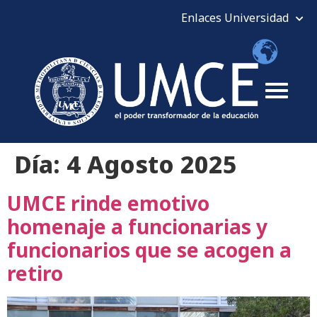
Día:
4 Agosto 2025
UMCE rinde emotivo
homenaje a funcionarias y
funcionarios que se acogen a
retiro