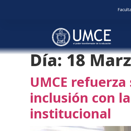
Facult
Día:
18 Marz
UMCE refuerza 
inclusión con la
institucional