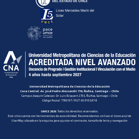
Universidad Metropolitana de Ciencias de la Educación
Casa Central: Av. José Pedro Alessandri 774, Ñuñoa, Santiago – Chile
Campus Joaquín Cabezas: Dr. Luis Bisquert 2765, Ñuñoa, Santiago – Chile
Código Postal: 7760197 / RUT: 60.910.047-8
UMCE 2026
. Todos los derechos reservados.
Este sitio cuenta con herramientas de accesibilidad. Recomendamos utilizar el ícono azul de
UserWay ubicado en la esquina para ajustar el contraste, tamaño de letra y navegación