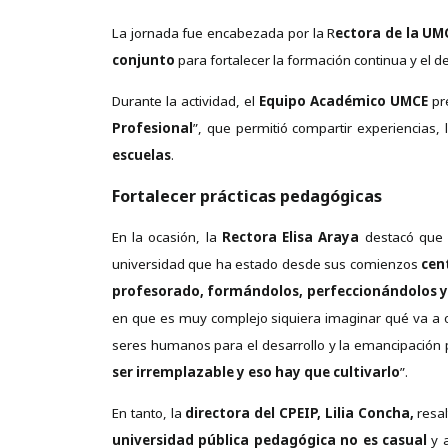
La jornada fue encabezada por la R
ectora de la UMC
conjunto
para fortalecer la formación continua y el d
Durante la actividad, el
Equipo Académico UMCE
pre
Profesional
”, que permitió compartir experiencias,
escuelas
.
Fortalecer prácticas pedagógicas
En la ocasión, la
Rectora Elisa Araya
destacó que 
universidad que ha estado desde sus comienzos
cen
profesorado, formándolos, perfeccionándolos y 
en que es muy complejo siquiera imaginar qué va a o
seres humanos para el desarrollo y la emancipación 
ser irremplazable y eso hay que cultivarlo
”.
En tanto, la
directora del CPEIP, Lilia Concha,
resal
universidad pública pedagógica no es casual
y a