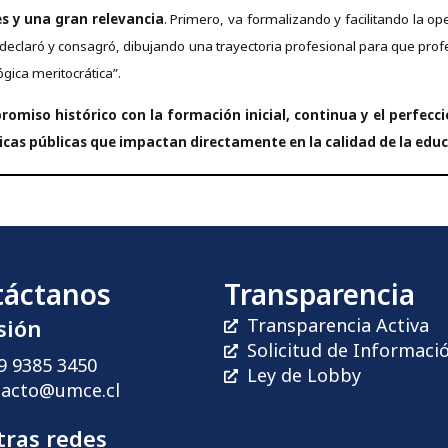
s y una gran relevancia
. Primero, va formalizando y facilitando la o
 declaró y consagró, dibujando una trayectoria profesional para que pr
gica meritocrática”.
omiso histórico con la formación inicial, continua y el perfec
ticas públicas que impactan directamente en la calidad de la edu
táctanos
Transparencia
sión
Transparencia Activa
Solicitud de Informaci
9 9385 3450
Ley de Lobby
tacto@umce.cl
ras redes