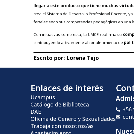
llegar a este producto que tiene muchas virtude
crea el Sistema de Desarrollo Profesional Docente, ya
fortaleciendo sus competencias pedagógicas en una ló
Con iniciativas como esta, la UMCE reafirma su
compr
contribuyendo activamente al fortalecimiento de
polí
Escrito por:
Lorena Tejo
Enlaces de interés
Con
Ucampus
Admi
Catálogo de Biblioteca
+56 
DAE
con
Oficina de Género y Sexualidades
Trabaja con nosotros/as
Nuest
Abastecimiento