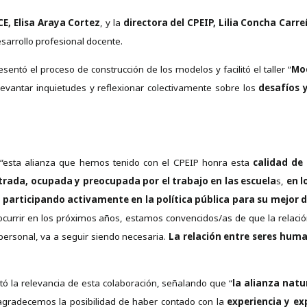
E, Elisa Araya Cortez
, y la
directora del CPEIP, Lilia Concha Carr
esarrollo profesional docente.
sentó el proceso de construcción de los modelos y facilitó el taller “
Mo
 levantar inquietudes y reflexionar colectivamente sobre los
desafíos 
“esta alianza que hemos tenido con el CPEIP honra esta
calidad de
trada, ocupada y preocupada por el trabajo en las escuela
s,
en l
participando activamente en la política pública para su mejor d
currir en los próximos años, estamos convencidos/as de que la relació
personal, va a seguir siendo necesaria.
La relación entre seres human
tó la relevancia de esta colaboración, señalando que “
la alianza natur
gradecemos la posibilidad de haber contado con la
experiencia y ex