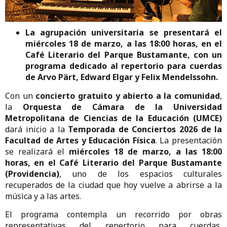
La
agrupación
universitaria
se
presentará
el
miércoles
18
de
marzo,
a
las
18:
00
horas,
en
el
Café
Literario
del
Parque
Bustamante,
con
un
programa
dedicado
al
repertorio
para
cuerdas
de
Arvo
Pärt,
Edward
Elgar
y
Felix
Mendelssohn.
Con
un
concierto
gratuito
y
abierto
a
la
comunidad
,
la
Orquesta
de
Cámara
de
la
Universidad
Metropolitana
de
Ciencias
de
la
Educación (
UMCE)
dará
inicio
a
la
Temporada
de
Conciertos
2026
de
la
Facultad
de
Artes
y
Educación
Física
.
La
presentación
se
realizará
el
miércoles
18
de
marzo,
a
las
18:
00
horas,
en
el
Café
Literario
del
Parque
Bustamante
(Providencia)
,
uno
de
los
espacios
culturales
recuperados
de
la
ciudad
que
hoy
vuelve
a
abrirse
a
la
música
y
a
las
artes.
El
programa
contempla
un
recorrido
por
obras
representativas
del
repertorio
para
cuerdas,