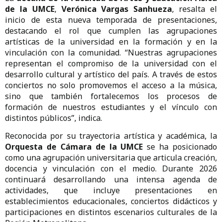
de
la
UMCE
,
Verónica
Vargas Sanhueza
,
resalta
el
inicio
de
esta
nueva
temporada
de
presentaciones,
destacando
el
rol
que
cumplen
las
agrupaciones
artísticas
de
la
universidad
en
la
formación
y
en
la
vinculación
con
la
comunidad.
“
Nuestras
agrupaciones
representan
el
compromiso
de
la
universidad
con
el
desarrollo
cultural
y
artístico
del
país.
A
través
de
estos
conciertos
no
solo
promovemos
el
acceso
a
la
música,
sino
que
también
fortalecemos
los
procesos
de
formación
de
nuestros
estudiantes
y
el
vínculo
con
distintos
públicos”,
indica.
Reconocida
por
su
trayectoria
artística
y
académica,
la
Orquesta
de
Cámara
de
la
UMCE
se
ha
posicionado
como
una
agrupación
universitaria
que
articula
creación,
docencia
y
vinculación
con
el
medio.
Durante
2026
continuará
desarrollando
una
intensa
agenda
de
actividades,
que
incluye
presentaciones
en
establecimientos
educacionales,
conciertos
didácticos
y
participaciones
en
distintos
escenarios
culturales
de
la