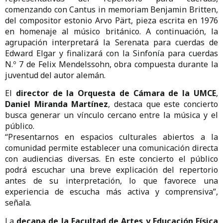
comenzando
con
Cantus
in
memoriam
Benjamin
Britten
,
del
compositor
estonio
Arvo
Pärt,
pieza
escrita
en
1976
en
homenaje
al
músico
británico.
A
continuación,
la
agrupación
interpretará
la
Serenata
para
cuerdas
de
Edward
Elgar
y
finalizará
con
la
Sinfonía
para
cuerdas
N.
º
7
de
Felix
Mendelssohn,
obra
compuesta
durante
la
juventud
del
autor
alemán.
El
director
de
la
Orquesta
de
Cámara
de
la
UMCE
,
Daniel
Miranda
Martínez
,
destaca
que
este
concierto
busca
generar
un
vínculo
cercano
entre
la
música
y
el
público.
“
Presentarnos
en
espacios
culturales
abiertos
a
la
comunidad
permite
establecer
una
comunicación
directa
con
audiencias
diversas.
En
este
concierto
el
público
podrá
escuchar
una
breve
explicación
del
repertorio
antes
de
su
interpretación,
lo
que
favorece
una
experiencia
de
escucha
más
activa
y
comprensiva”,
señala.
La
decana
de
la
Facultad
de
Artes
y
Educación
Física