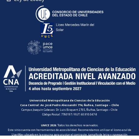
Universidad Metropolitana de Ciencias de la Educación
Casa Central: Av. José Pedro Alessandri 774, Ñuñoa, Santiago – Chile
Campus Joaquín Cabezas: Dr. Luis Bisquert 2765, Ñuñoa, Santiago – Chile
Código Postal: 7760197 / RUT: 60.910.047-8
UMCE 2026
. Todos los derechos reservados.
Este sitio cuenta con herramientas de accesibilidad. Recomendamos utilizar el ícono azul de
UserWay ubicado en la esquina para ajustar el contraste, tamaño de letra y navegación