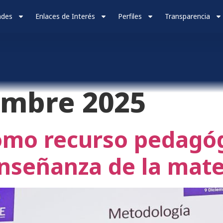
ades
Enlaces de Interés
Perfiles
Transparencia
embre 2025
como recurso pedagó
enseñanza de la mat