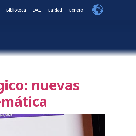
Biblioteca
DAE
Calidad
Género
gico: nuevas
emática