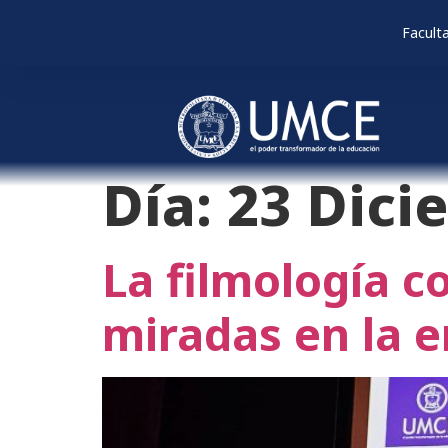
Facult
Día:
23 Dici
La filmología 
miradas en la 