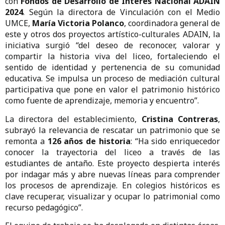
objetos, documentos y relatos que evocan la época en
que el liceo fue el
primer Internado Nacional
Femenino de Chile (Liceo N° 3 de Niñas)
.
El proyecto, denominado
Mediación cultural a través del
patrimonio histórico-educativo del Liceo Polivalente
Mercedes Marín del Solar
(código UMC 2493), es financiado
con
Fondos de Desarrollo de Interés Nacional ADAIN
2024
. Según la directora de Vinculación con el Medio
UMCE,
María Victoria Polanco
, coordinadora general de
este y otros dos proyectos artístico-culturales ADAIN, la
iniciativa surgió “del deseo de reconocer, valorar y
compartir la historia viva del liceo, fortaleciendo el
sentido de identidad y pertenencia de su comunidad
educativa. Se impulsa un proceso de mediación cultural
participativa que pone en valor el patrimonio histórico
como fuente de aprendizaje, memoria y encuentro”.
La directora del establecimiento,
Cristina Contreras
,
subrayó la relevancia de rescatar un patrimonio que se
remonta a
126 años de historia
: “Ha sido enriquecedor
conocer la trayectoria del liceo a través de las