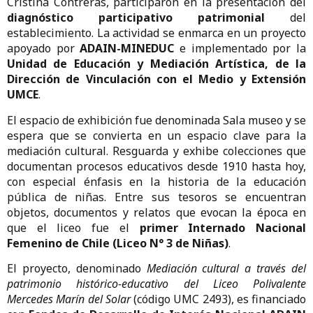
La iniciativa propone conectar los aprendizajes
escolares con las memorias personales, los
territorios y las experiencias de vida de quienes
habitan y han habitado el liceo.
Docentes, codocentes y la directora del Liceo A5 UMCE,
Cristina Contreras, participaron en la presentación del
diagnóstico participativo patrimonial
del
establecimiento. La actividad se enmarca en un proyecto
apoyado por
ADAIN-MINEDUC
e implementado por la
Unidad de Educación y Mediación Artística, de la
Dirección de Vinculación con el Medio y Extensión
UMCE
.
El espacio de exhibición fue denominada Sala museo y se
espera que se convierta en un espacio clave para la
mediación cultural. Resguarda y exhibe colecciones que
documentan procesos educativos desde 1910 hasta hoy,
con especial énfasis en la historia de la educación
pública de niñas. Entre sus tesoros se encuentran