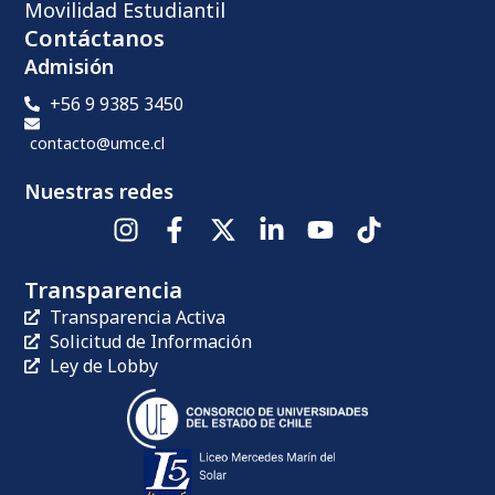
Oficina de Género y Sexualidades
Trabaja con nosotros/as
Abastecimiento
Sitio UMCE Anterior
Webmail UMCE
PDEI 2030
Movilidad Estudiantil
Contáctanos
Admisión
+56 9 9385 3450
contacto@umce.cl
Nuestras redes
Transparencia
Transparencia Activa