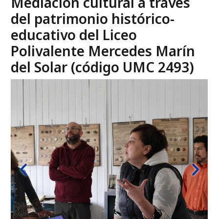
educativo de este espacio. Queremos que los y las
docentes encuentren en él un recurso pedagógico vivo,
capaz de movilizar historias y aprendizajes”.
Escrito por:
Gladys Acuña
Mediación cultural a través
del patrimonio histórico-
educativo del Liceo
Polivalente Mercedes Marín
del Solar (código UMC 2493)