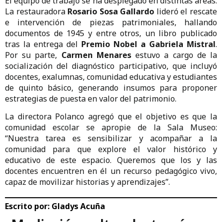
estudiantes de antaño. Este proyecto despierta interés
por indagar más y abre nuevas líneas para comprender
los procesos de aprendizaje. En colegios históricos es
clave recuperar, visualizar y ocupar lo patrimonial como
recurso pedagógico”.
El equipo de trabajo se ha desplegado en distintas áreas.
La restauradora
Rosario Sosa Gallardo
lideró el rescate
e intervención de piezas patrimoniales, hallando
documentos de 1945 y entre otros, un libro publicado
tras la entrega del
Premio Nobel a Gabriela Mistral
.
Por su parte,
Carmen Menares
estuvo a cargo de la
socialización del diagnóstico participativo, que incluyó
docentes, exalumnas, comunidad educativa y estudiantes
de quinto básico, generando insumos para proponer
estrategias de puesta en valor del patrimonio.
La directora Polanco agregó que el objetivo es que la
comunidad escolar se apropie de la Sala Museo:
“Nuestra tarea es sensibilizar y acompañar a la
comunidad para que explore el valor histórico y