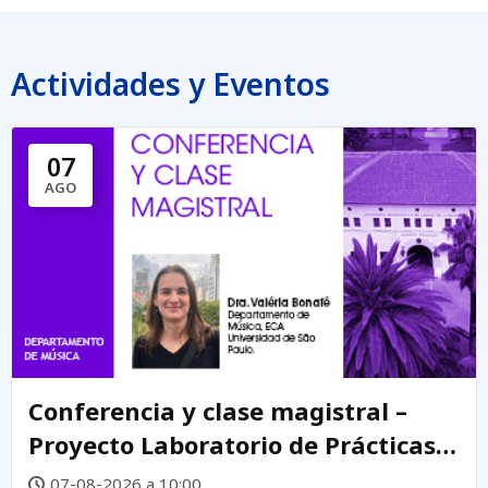
Actividades y Eventos
07
AGO
Conferencia y clase magistral –
Proyecto Laboratorio de Prácticas
Creativas DEMUS
07-08-2026 a 10:00