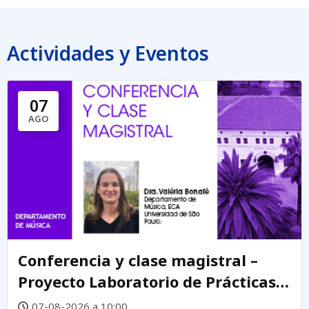
Actividades y Eventos
07
AGO
Conferencia y clase magistral –
Proyecto Laboratorio de Prácticas
Creativas DEMUS
07-08-2026 a 10:00