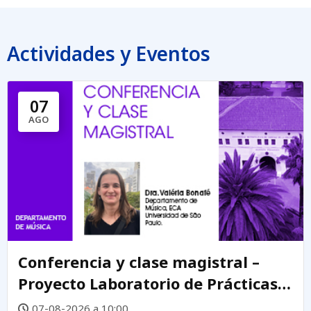
Actividades y Eventos
07
AGO
Conferencia y clase magistral –
Proyecto Laboratorio de Prácticas
Creativas DEMUS
07-08-2026 a 10:00