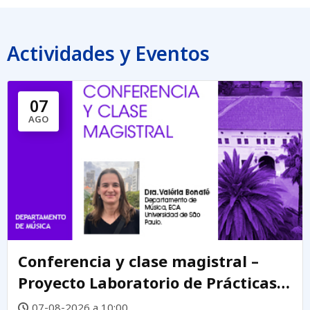
Actividades y Eventos
07
AGO
Conferencia y clase magistral –
Proyecto Laboratorio de Prácticas
Creativas DEMUS
07-08-2026 a 10:00