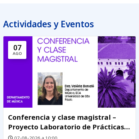
Actividades y Eventos
07
AGO
Conferencia y clase magistral –
Proyecto Laboratorio de Prácticas
Creativas DEMUS
07-08-2026 a 10:00