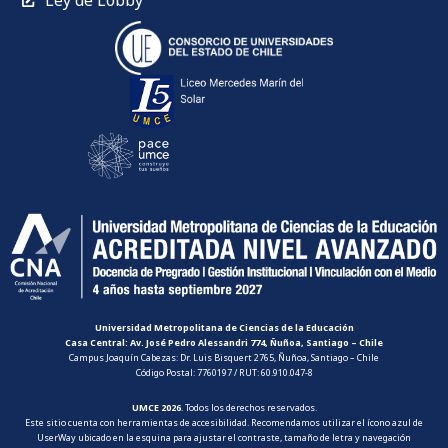
Universidad Metropolitana de Ciencias de la Educación
Casa Central: Av. José Pedro Alessandri 774, Ñuñoa, Santiago – Chile
Campus Joaquín Cabezas: Dr. Luis Bisquert 2765, Ñuñoa, Santiago – Chile
Código Postal: 7760197 / RUT: 60.910.047-8
UMCE 2026
. Todos los derechos reservados.
Este sitio cuenta con herramientas de accesibilidad. Recomendamos utilizar el ícono azul de
UserWay ubicado en la esquina para ajustar el contraste, tamaño de letra y navegación