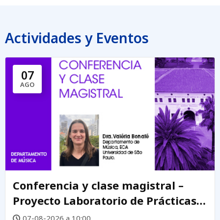
Actividades y Eventos
07
AGO
Conferencia y clase magistral –
Proyecto Laboratorio de Prácticas
Creativas DEMUS
07-08-2026 a 10:00